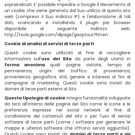
sopraindicati. E' possibile impedire a Google il rilevamento di
un cookie che viene generato dal Suo utilizzo di questo sito
web (compreso il Suo indirizzo IP) e l'elaborazione di tali
dati, scaricando e installando il plugin per browser
disponibile al seguente indirizzo web:
http://tools.google.com/dlpage/gaoptout?hl=en
Cookie di analisi di servizi di terze parti
Questi cookie sono utilizzati al fine di raccogliere
informazioni sull'
uso del Sito
da parte degli utenti in
forma anonima
quali: pagine visitate, tempo di
permanenza, origini del traffico di provenienza,
provenienza geografica, età, genere e interessi ai fini di
campagne di marketing. Questi cookie sono inviati da
domini di terze parti esterni al Sito.
Questa tipologia di cookie
integra funzionalità sviluppate
da terzi all'interno delle pagine del Sito come le icone e le
preferenze espresse nei social network al fine di
condivisione dei contenuti del sito o per l'uso di servizi
software di terze parti (come i software per generare le
mappe e ulteriori software che offrono servizi aggiuntivi).
Questi cookie sono inviati da
domini di terze parti e da