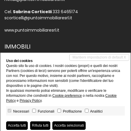
Cel.
Sabrina Corticelli
333 6465174
scorticelli@puntoimmobiliaresrl.it
www.puntoimmobiliaresrl.it
IMMOBILI
Vendite
Mantieni impostazioni di default X
Uso dei cookies
Questo sito fa uso di cookies. I nostri cookies (propri) e quelli dei nostri
Affitti
Partners (cookies di terzi) servono per poterti offrire un'esperienza unica
Immobili commerciali
con noi. Per questo motivo, insieme ai nostri partners, raccogliamo e
processiamo informazioni non sensibili (come l'identificatore del tuo
Terreni
dispositivo o le pagine che visiti).
In qualsiasi momento potrai eliminare, modificare o verificare le
informazioni che condividi in
Cookie preference
o nella nostra
Cookie
Policy
e
Privacy Policy
.
Necessari
Funzionali
Profilazione
Analitici
MAX PUNTO IMMOBILIARE
• P.IVA 02095720385
Accetta tutti
Rifiuta tutti
Accetta selezionati
Privacy Policy
•
Revoca consensi
• Powered by
miogest.com