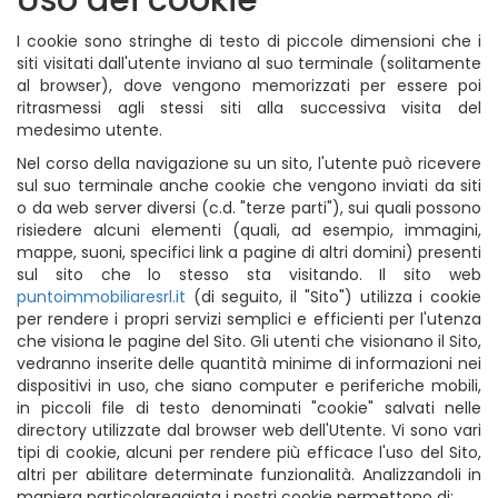
Uso dei cookie
I cookie sono stringhe di testo di piccole dimensioni che i
siti visitati dall'utente inviano al suo terminale (solitamente
al browser), dove vengono memorizzati per essere poi
ritrasmessi agli stessi siti alla successiva visita del
medesimo utente.
Nel corso della navigazione su un sito, l'utente può ricevere
sul suo terminale anche cookie che vengono inviati da siti
o da web server diversi (c.d. "terze parti"), sui quali possono
risiedere alcuni elementi (quali, ad esempio, immagini,
mappe, suoni, specifici link a pagine di altri domini) presenti
sul sito che lo stesso sta visitando. Il sito web
puntoimmobiliaresrl.it
(di seguito, il "Sito") utilizza i cookie
per rendere i propri servizi semplici e efficienti per l'utenza
che visiona le pagine del Sito. Gli utenti che visionano il Sito,
vedranno inserite delle quantità minime di informazioni nei
dispositivi in uso, che siano computer e periferiche mobili,
in piccoli file di testo denominati "cookie" salvati nelle
directory utilizzate dal browser web dell'Utente. Vi sono vari
tipi di cookie, alcuni per rendere più efficace l'uso del Sito,
altri per abilitare determinate funzionalità. Analizzandoli in
maniera particolareggiata i nostri cookie permettono di: