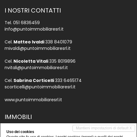
I NOSTRI CONTATTI
Tel.
051 6836459
info@puntoimmobiliaresrl.it
Cel.
Matteo Ivaldi
338 8401079
mivaldi@puntoimmobiliaresrl.it
Cel.
Nicoletta Vitali
335 8019896
nvitali@puntoimmobiliaresrl.it
Cel.
Sabrina Corticelli
333 6465174
scorticelli@puntoimmobiliaresrl.it
www.puntoimmobiliaresrl.it
IMMOBILI
Vendite
Mantieni impostazioni di default X
Uso dei cookies